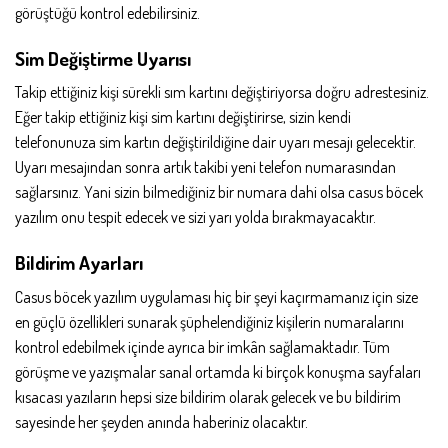
görüştüğü kontrol edebilirsiniz.
Sim Değiştirme Uyarısı
Takip ettiğiniz kişi sürekli sım kartını değiştiriyorsa doğru adrestesiniz.
Eğer takip ettiğiniz kişi sim kartını değiştirirse, sizin kendi
telefonunuza sim kartın değiştirildiğine dair uyarı mesajı gelecektir.
Uyarı mesajından sonra artık takibi yeni telefon numarasından
sağlarsınız. Yani sizin bilmediğiniz bir numara dahi olsa casus böcek
yazılım onu tespit edecek ve sizi yarı yolda bırakmayacaktır.
Bildirim Ayarları
Casus böcek yazılım uygulaması hiç bir şeyi kaçırmamanız için size
en güçlü özellikleri sunarak şüphelendiğiniz kişilerin numaralarını
kontrol edebilmek içinde ayrıca bir imkân sağlamaktadır. Tüm
görüşme ve yazışmalar sanal ortamda ki birçok konuşma sayfaları
kısacası yazıların hepsi size bildirim olarak gelecek ve bu bildirim
sayesinde her şeyden anında haberiniz olacaktır.