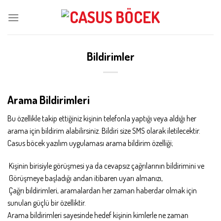
Skip
to
content
Bildirimler
Arama Bildirimleri
Bu özellikle takip ettiğiniz kişinin telefonla yaptığı veya aldığı her
arama için bildirim alabilirsiniz. Bildiri size SMS olarak iletilecektir.
Casus böcek yazılım uygulaması arama bildirim özelliği;
Kişinin birisiyle görüşmesi ya da cevapsız çağrılarının bildirimini ve
Görüşmeye başladığı andan itibaren uyarı almanızı,
Çağrı bildirimleri, aramalardan her zaman haberdar olmak için
sunulan güçlü bir özelliktir.
Arama bildirimleri sayesinde hedef kişinin kimlerle ne zaman