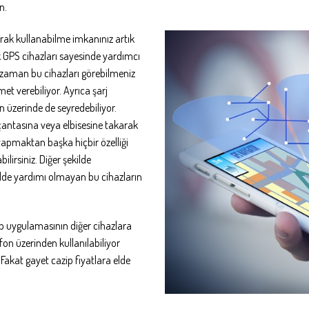
n.
larak kullanabilme imkanınız artık
k GPS cihazları sayesinde yardımcı
z zaman bu cihazları görebilmeniz
t verebiliyor. Ayrıca şarj
n üzerinde de seyredebiliyor.
çantasına veya elbisesine takarak
yapmaktan başka hiçbir özelliği
lirsiniz. Diğer şekilde
ilde yardımı olmayan bu cihazların
akip uygulamasının diğer cihazlara
efon üzerinden kullanılabiliyor
 Fakat gayet cazip fiyatlara elde