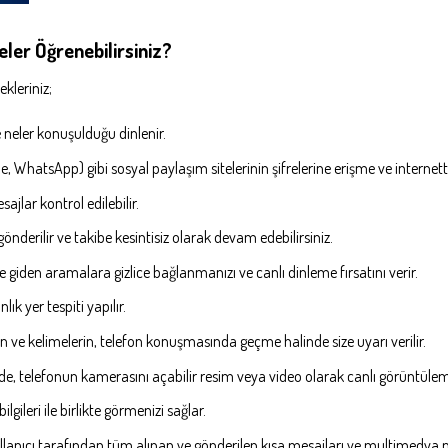
ler Öğrenebilirsiniz?
kleriniz;
e neler konuşulduğu dinlenir.
 WhatsApp) gibi sosyal paylaşım sitelerinin şifrelerine erişme ve internette
ajlar kontrol edilebilir.
gönderilir ve takibe kesintisiz olarak devam edebilirsiniz.
e giden aramalara gizlice bağlanmanızı ve canlı dinleme fırsatını verir.
ık yer tespiti yapılır.
alan ve kelimelerin, telefon konuşmasında geçme halinde size uyarı verilir.
de, telefonun kamerasını açabilir resim veya video olarak canlı görüntülem
ileri ile birlikte görmenizi sağlar.
llanıcı tarafından tüm alınan ve gönderilen kısa mesajları ve multimedya m