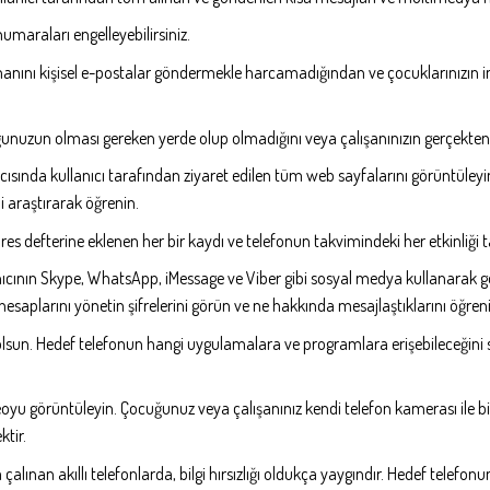
umaraları engelleyebilirsiniz.
amanını kişisel e-postalar göndermekle harcamadığından ve çocuklarınızın inte
unuzun olması gereken yerde olup olmadığını veya çalışanınızın gerçekten de
ıcısında kullanıcı tarafından ziyaret edilen tüm web sayfalarını görüntüleyin.
i araştırarak öğrenin.
es defterine eklenen her bir kaydı ve telefonun takvimindeki her etkinliği t
anıcının Skype, WhatsApp, iMessage ve Viber gibi sosyal medya kullanarak g
hesaplarını yönetin şifrelerini görün ve ne hakkında mesajlaştıklarını öğren
lsun. Hedef telefonun hangi uygulamalara ve programlara erişebileceğini s
oyu görüntüleyin. Çocuğunuz veya çalışanınız kendi telefon kamerası ile bi
tir.
alınan akıllı telefonlarda, bilgi hırsızlığı oldukça yaygındır. Hedef telefonun 