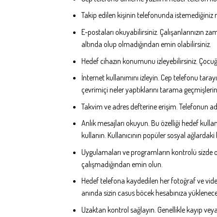
Takip edilen kişinin telefonunda istemediğiniz n
E-postaları okuyabilirsiniz. Çalışanlarınızın z
altında olup olmadığından emin olabilirsiniz.
Hedef cihazın konumunu izleyebilirsiniz. Çocuğ
İnternet kullanımını izleyin. Cep telefonu taray
çevrimiçi neler yaptıklarını tarama geçmişlerin
Takvim ve adres defterine erişim. Telefonun adr
Anlık mesajları okuyun. Bu özelliği hedef kull
kullanın. Kullanıcının popüler sosyal ağlardaki 
Uygulamaları ve programların kontrolü sizde o
çalışmadığından emin olun.
Hedef telefona kaydedilen her fotoğraf ve vide
anında sizin casus böcek hesabınıza yüklenecek
Uzaktan kontrol sağlayın. Genellikle kayıp veya ç