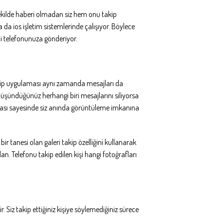
 şekilde haberi olmadan siz hem onu takip
a ios işletim sistemlerinde çalışıyor. Böylece
ndi telefonunuza gönderiyor.
takip uygulaması aynı zamanda mesajları da
 düşündüğünüz herhangi biri mesajlarını siliyorsa
laması sayesinde siz anında görüntüleme imkanına
r tanesi olan galeri takip özelliğini kullanarak
. Telefonu takip edilen kişi hangi fotoğrafları
. Siz takip ettiğiniz kişiye söylemediğiniz sürece