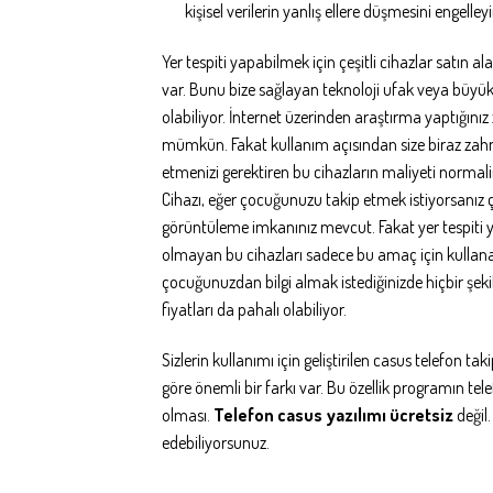
kişisel verilerin yanlış ellere düşmesini engelleyi
Yer tespiti yapabilmek için çeşitli cihazlar satın a
var. Bunu bize sağlayan teknoloji ufak veya büyü
olabiliyor. İnternet üzerinden araştırma yaptığını
mümkün. Fakat kullanım açısından size biraz zahme
etmenizi gerektiren bu cihazların maliyeti normali
Cihazı, eğer çocuğunuzu takip etmek istiyorsanız 
görüntüleme imkanınız mevcut. Fakat yer tespiti 
olmayan bu cihazları sadece bu amaç için kullanabi
çocuğunuzdan bilgi almak istediğinizde hiçbir şek
fiyatları da pahalı olabiliyor.
Sizlerin kullanımı için geliştirilen casus telefon t
göre önemli bir farkı var. Bu özellik programın tel
olması.
Telefon casus yazılımı ücretsiz
değil.
edebiliyorsunuz.