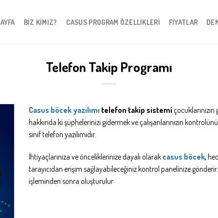
SAYFA
BIZ KIMIZ?
CASUS PROGRAM ÖZELLIKLERI
FIYATLAR
DE
Telefon Takip Programı
Casus böcek yazılımı
telefon takip sistemi
çocuklarınızın g
hakkında ki şüphelerinizi gidermek ve çalışanlarınızın kontrolün
sınıf telefon yazılımıdır.
İhtiyaçlarınıza ve önceliklerinize dayalı olarak
casus böcek
,
hede
tarayıcıdan erişim sağlayabileceğiniz kontrol panelinize gönderir.
işleminden sonra oluşturulur