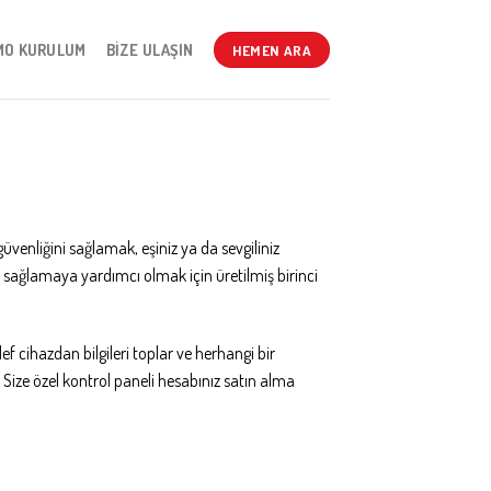
MO KURULUM
BIZE ULAŞIN
HEMEN ARA
üvenliğini sağlamak, eşiniz ya da sevgiliniz
ü sağlamaya yardımcı olmak için üretilmiş birinci
f cihazdan bilgileri toplar ve herhangi bir
 Size özel kontrol paneli hesabınız satın alma