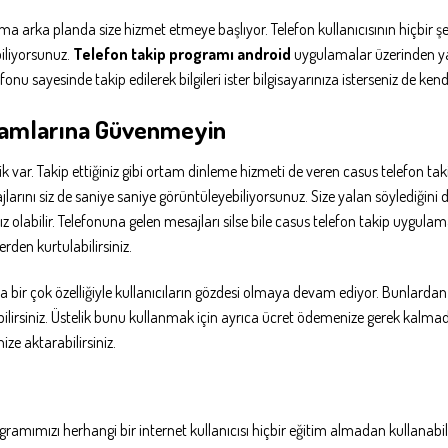
ama arka planda size hizmet etmeye başlıyor. Telefon kullanıcısının hiçbir
biliyorsunuz.
Telefon takip programı android
uygulamalar üzerinden ya d
onu sayesinde takip edilerek bilgileri ister bilgisayarınıza isterseniz de ke
gramlarına Güvenmeyin
lik var. Takip ettiğiniz gibi ortam dinleme hizmeti de veren casus telefon 
ajlarını siz de saniye saniye görüntüleyebiliyorsunuz. Size yalan söylediğini
z olabilir. Telefonuna gelen mesajları silse bile casus telefon takip uygu
rden kurtulabilirsiniz.
ir çok özelliğiyle kullanıcıların gözdesi olmaya devam ediyor. Bunlardan bi
lirsiniz. Üstelik bunu kullanmak için ayrıca ücret ödemenize gerek kalmadan
ize aktarabilirsiniz.
ramımızı herhangi bir internet kullanıcısı hiçbir eğitim almadan kullanabilir