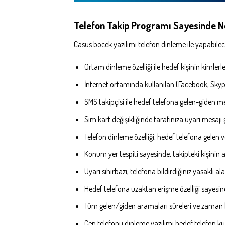
Telefon Takip Programı Sayesinde Ne
Casus böcek yazılımı telefon dinleme ile yapabilece
Ortam dinleme özelliği ile hedef kişinin kimlerl
İnternet ortamında kullanılan (Facebook, Skype,
SMS takipçisi ile hedef telefona gelen-giden mes
Sim kart değişikliğinde tarafınıza uyarı mesajı 
Telefon dinleme özelliği, hedef telefona gelen v
Konum yer tespiti sayesinde, takipteki kişinin anl
Uyarı sihirbazı, telefona bildirdiğiniz yasaklı 
Hedef telefona uzaktan erişme özelliği sayesin
Tüm gelen/giden aramaları süreleri ve zaman bilg
Cep telefonu dinleme yazılımı hedef telefon ku