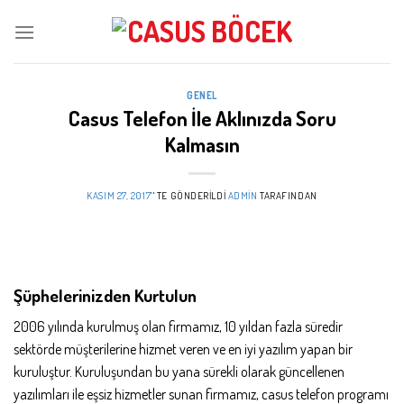
Skip
to
content
GENEL
Casus Telefon İle Aklınızda Soru
Kalmasın
KASIM 27, 2017
’' TE GÖNDERILDI
ADMIN
TARAFINDAN
Şüphelerinizden Kurtulun
2006 yılında kurulmuş olan firmamız, 10 yıldan fazla süredir
sektörde müşterilerine hizmet veren ve en iyi yazılım yapan bir
kuruluştur. Kuruluşundan bu yana sürekli olarak güncellenen
yazılımları ile eşsiz hizmetler sunan firmamız, casus telefon programı