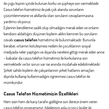
ile çoğu kişinin içinde bulunan korku ve şüpheye son vermektedir.
Casus telefon hizmetimiz ile pek çok alanda sorunların
çözümlenmesine ve akıllarda olan soruların cevaplanmasına
yardımcı oluyoruz.
Eşlerinin kendilerine sadık olup olmadığını merak eden ve onların
kendisini aldattığını düşünen kişilerin aklını kemiren bu soruların
cevabı
casus telefon
hizmetimiz ile bulunmaktadır. Bununla
beraber, ortamın kötüleşmesi nedeni ile çocuklarının sosyal
medyada neler yaptığını ve dışarıda nerelere gittiği merak eden anne
– babalar da casus telefon hizmetimiz ile korkularına son
vermektedir ve bir sorun var ise anında müdahale edebilmektedir.
Şirket sahibi kişilerin de çalışanlarının şirket hatlarını amaçları
dışında kullanıp kullanmadığını öğrenmesi casus telefon ile
mümkündür.
Casus Telefon Hizmetimizin Özellikleri
Hem sizin hem de karşı tarafın gizliliğine son derece önem veren
casus telefon programımız, bilgilerinizi asla üçüncü kişiler ile