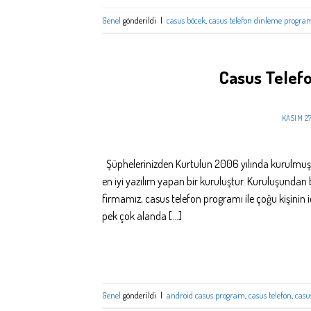
Genel
gönderildi
|
casus böcek
,
casus telefon dinleme progra
Casus Telefo
KASIM 27
Şüphelerinizden Kurtulun 2006 yılında kurulmuş o
en iyi yazılım yapan bir kuruluştur. Kuruluşundan 
firmamız, casus telefon programı ile çoğu kişinin
pek çok alanda […]
Genel
gönderildi
|
android casus program
,
casus telefon
,
casu