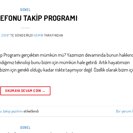
GENEL
LEFONU TAKİP PROGRAMI
, 2016
’' TE GÖNDERILDI
ADMIN
TARAFINDAN
akip Programı gerçekten mümkün mü? Yazımızın devamında bunun hakkın
landığımız teknoloji bunu bizim için mümkün hale getirdi. Artık hayatımızın
zim için gerekli olduğu kadar riskte taşımıyor değil. Özellik olarak bizim iç
OKUMAYA DEVAM EDIN
→
nu takip yazılımı
etiketlendi
Bir yorum 
GENEL