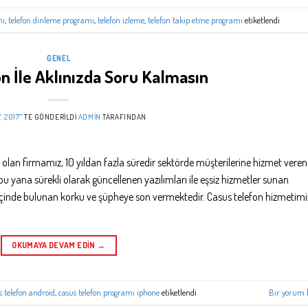
mı
,
telefon dinleme programı
,
telefon izleme
,
telefon takip etme programı
etiketlendi
GENEL
n İle Aklınızda Soru Kalmasın
, 2017
’' TE GÖNDERILDI
ADMIN
TARAFINDAN
lan firmamız, 10 yıldan fazla süredir sektörde müşterilerine hizmet veren
bu yana sürekli olarak güncellenen yazılımları ile eşsiz hizmetler sunan
 içinde bulunan korku ve şüpheye son vermektedir. Casus telefon hizmetimiz
OKUMAYA DEVAM EDIN
→
s telefon android
,
casus telefon programı iphone
etiketlendi
Bir yorum 