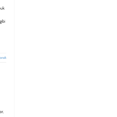
abuk
gibi
bırak
or,