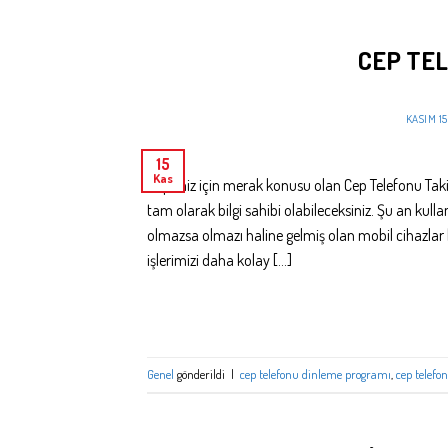
CEP TE
KASIM 15
15
Kas
Hepimiz için merak konusu olan Cep Telefonu T
tam olarak bilgi sahibi olabileceksiniz. Şu an kul
olmazsa olmazı haline gelmiş olan mobil cihazlar bi
işlerimizi daha kolay […]
Genel
gönderildi
|
cep telefonu dinleme programı
,
cep telefo