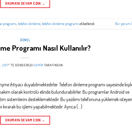
OKUMAYA DEVAM EDIN
→
me programı
,
telefon dinleme
,
telefon dinleme programı
etiketlendi
Bir yorum 
GENEL
eme Programı Nasıl Kullanılır?
, 2017
’' TE GÖNDERILDI
ADMIN
TARAFINDAN
ne erişme ihtiyacı duyabilmektedirler. Telefon dinleme programı sayesinde kişil
hakim olarak kontrolü elinde bulundurabilirler. Bu programlar Android ve
tim sistemlerini desteklemektedir. Bu yazılımı telefonuna yüklemek isteye
nı kırarak bu işlemi yapabilmektedir. Ayrıca […]
OKUMAYA DEVAM EDIN
→