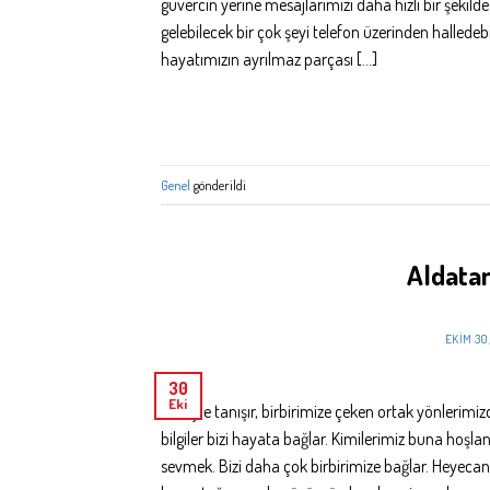
güvercin yerine mesajlarımızı daha hızlı bir şekilde
gelebilecek bir çok şeyi telefon üzerinden halledebili
hayatımızın ayrılmaz parçası […]
Genel
gönderildi
Aldatan
EKIM 30
30
Eki
Birisiyle tanışır, birbirimize çeken ortak yönler
bilgiler bizi hayata bağlar. Kimilerimiz buna hoşla
sevmek. Bizi daha çok birbirimize bağlar. Heyecan