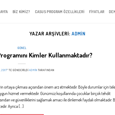
SAYFA
BIZ KIMIZ?
CASUS PROGRAM ÖZELLIKLERI
FIYATLAR
DE
YAZAR ARŞIVLERI:
ADMIN
GENEL
Programını Kimler Kullanmaktadır?
, 2017
’' TE GÖNDERILDI
ADMIN
TARAFINDAN
rin ortaya çıkması açısından önem arz etmektedir. Böyle durumlar için tel
a uygun hizmet vermektedir. Günümüz koşullarında çocuklar birçok tehdit
ısından ve güvenliklerini sağlamak amacı ile dinlemek faydalı olmaktadır. 
dir. Ayrıca […]