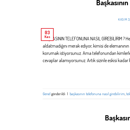
Başkasının 
KASIM 3
03
Kas
BAŞKASININ TELEFONUNA NASIL GİREBİLİRİM ? Hepimi
aldatmadığını merak ediyor, kimisi de elemanının
korumak istiyorsunuz. Ama telefonundan kimlerle 
cevaplar alamıyorsunuz. Artık sizinle eskisi kad
Genel
gönderildi
|
başkasının telefonuna nasıl girebilirim
,
te
Başkası