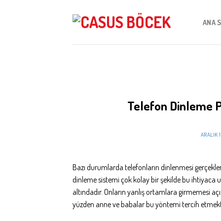
Skip
to
ANA 
content
Telefon Dinleme 
ARALIK 1
Bazı durumlarda telefonların dinlenmesi gerçekle
dinleme sistemi çok kolay bir şekilde bu ihtiyac
altındadır. Onların yanlış ortamlara girmemesi aç
yüzden anne ve babalar bu yöntemi tercih etmekte