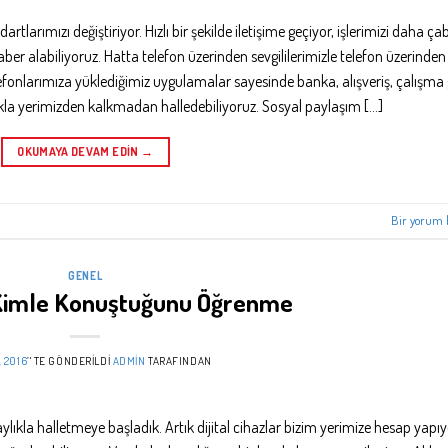
rtlarımızı değiştiriyor. Hızlı bir şekilde iletişime geçiyor, işlerimizi daha ç
haber alabiliyoruz. Hatta telefon üzerinden sevgililerimizle telefon üzerinden
telefonlarımıza yüklediğimiz uygulamalar sayesinde banka, alışveriş, çalışma 
lıkla yerimizden kalkmadan halledebiliyoruz. Sosyal paylaşım […]
OKUMAYA DEVAM EDIN
→
Bir yorum 
GENEL
Kimle Konuştuğunu Öğrenme
, 2016
’' TE GÖNDERILDI
ADMIN
TARAFINDAN
aylıkla halletmeye başladık. Artık dijital cihazlar bizim yerimize hesap yapıy