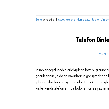
Genel
gönderildi
|
casus telefon dinleme
,
casus telefon dinle
Telefon Dinl
KASIM 29
İnsanlar çeşitli nedenlerle kişilerin bazı bilgileri
çocuklarının ya da en yakınlarının görüşmelerine 
Iphone cihazlar için uyumlu olup tüm Android işle
kişiler kendi telefonlarında bulunan cihaz yazılımı