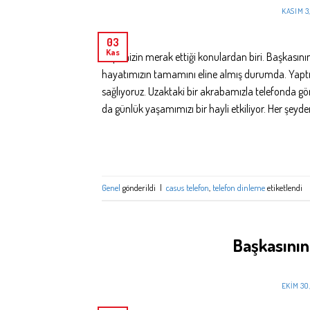
KASIM 3
03
Kas
Hepimizin merak ettiği konulardan biri. Başkasın
hayatımızın tamamını eline almış durumda. Yaptığı
sağlıyoruz. Uzaktaki bir akrabamızla telefonda gö
da günlük yaşamımızı bir hayli etkiliyor. Her şeyd
Genel
gönderildi
|
casus telefon
,
telefon dinleme
etiketlendi
Başkasının
EKIM 30