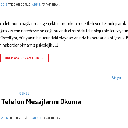
, 2016
’' TE GÖNDERILDI
ADMIN
TARAFINDAN
ın telefonuna bağlanmak gerçekten mümkün mü ? İlerleyen teknoloji artık
mız işlerin neredeyse bir çoğunu artık elimizdeki teknolojik aletler sayesi
rüşebiliyor, dünyanın bir ucundaki olaydan anında haberdar olabiliyoruz. 
en haberdar olmamız psikolojik […]
OKUMAYA DEVAM EDIN
→
Bir yorum 
GENEL
 Telefon Mesajlarını Okuma
, 2016
’' TE GÖNDERILDI
ADMIN
TARAFINDAN