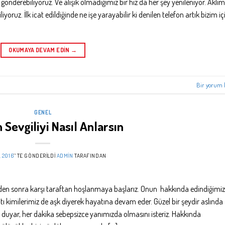
 gönderebiliyoruz. Ve alışık olmadığımız bir hız da her şey yenileniyor. Aklım
yoruz. İlk icat edildiğinde ne işe yarayabilir ki denilen telefon artık bizim iç
OKUMAYA DEVAM EDIN
→
Bir yorum 
GENEL
 Sevgiliyi Nasıl Anlarsın
, 2016
’' TE GÖNDERILDI
ADMIN
TARAFINDAN
imizden sonra karşı taraftan hoşlanmaya başlarız. Onun hakkında edindiğimiz
ntı kimilerimiz de aşk diyerek hayatına devam eder. Güzel bir şeydir aslında
 duyar, her dakika sebepsizce yanımızda olmasını isteriz. Hakkında