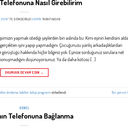
Telefonuna Nasıl Girebilirim
, 2016
’' TE GÖNDERILDI
ADMIN
TARAFINDAN
zin yapmak istediği şeylerden biri aslında bu. Kimi eşinin kendisini alda
 gerçekten işini yapıp yapmadığını. Çocuğunuzu yanlış arkadaşlıklardan
görüştüğü hakkında hiçbir bilginiz yok. Eşinize sorduğunuz sorulara net
ar konuşmadığını düşünüyorsunuz. Ya da daha kötüsü […]
OKUMAYA DEVAM EDIN
→
lefon dinleme
,
telefon takip programı
etiketlendi
Bir yorum 
GENEL
nın Telefonuna Bağlanma