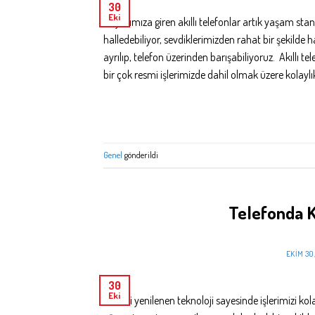
30
Eki
Hayatımıza giren akıllı telefonlar artık yaşam standa
halledebiliyor, sevdiklerimizden rahat bir şekilde 
ayrılıp, telefon üzerinden barışabiliyoruz. Akıllı 
bir çok resmi işlerimizde dahil olmak üzere kolay
Genel
gönderildi
Telefonda 
EKIM 30
30
Eki
Sürekli yenilenen teknoloji sayesinde işlerimizi kol